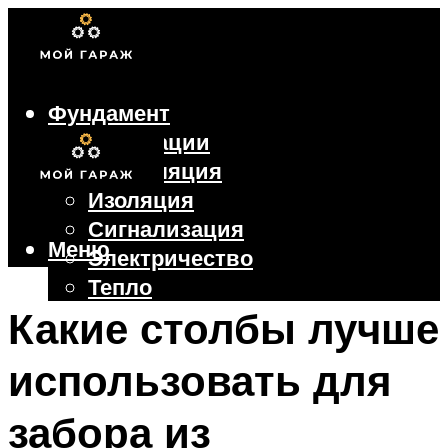
Фундамент
Коммуникации
Вентиляция
Изоляция
Сигнализация
Меню
Электричество
Тепло
Крыша
Какие столбы лучше
Ворота
использовать для
Меню
забора из