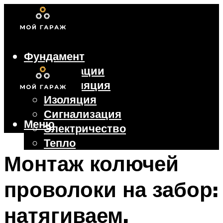
Фундамент
Коммуникации
Вентиляция
Изоляция
Сигнализация
Меню
Электричество
Тепло
Крыша
Монтаж колючей
Ворота
проволоки на забор:
Меню
натягиваем,