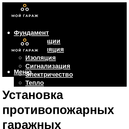
Фундамент
Коммуникации
Вентиляция
Изоляция
Сигнализация
Меню
Электричество
Тепло
Крыша
Установка
Ворота
противопожарных
Меню
гаражных