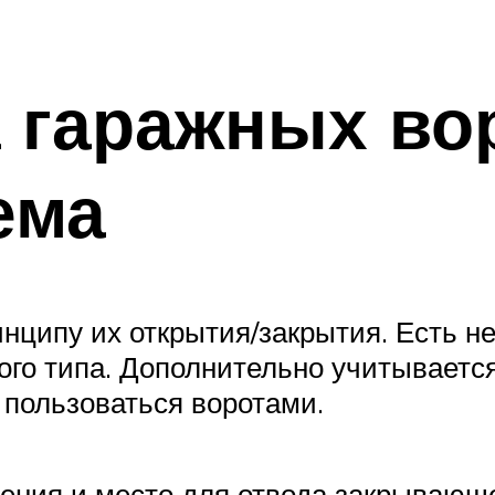
 гаражных во
ема
инципу их открытия/закрытия. Есть 
ного типа. Дополнительно учитываетс
о пользоваться воротами.
ения и место для отвода закрывающе