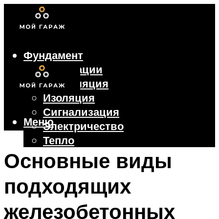
Фундамент
Коммуникации
Вентиляция
Изоляция
Сигнализация
Меню
Электричество
Тепло
Крыша
Основные виды
Ворота
подходящих
Меню
железобетонных