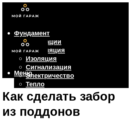
Фундамент
Коммуникации
Вентиляция
Изоляция
Сигнализация
Меню
Электричество
Тепло
Крыша
Как сделать забор
Ворота
из поддонов
Меню