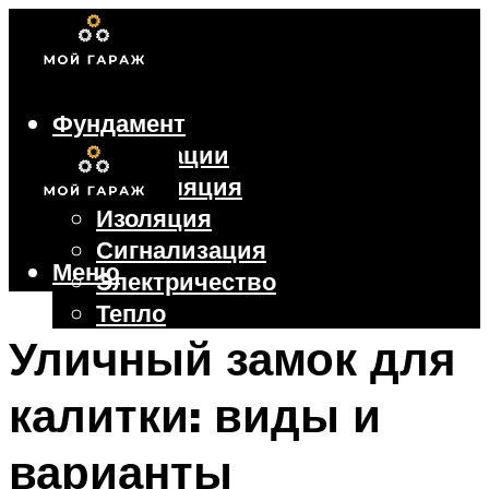
Фундамент
Коммуникации
Вентиляция
Изоляция
Сигнализация
Меню
Электричество
Тепло
Крыша
Уличный замок для
Ворота
калитки: виды и
Меню
варианты