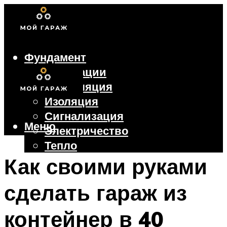
Фундамент
Коммуникации
Вентиляция
Изоляция
Сигнализация
Меню
Электричество
Тепло
Крыша
Как своими руками
Ворота
сделать гараж из
Меню
контейнер в 40