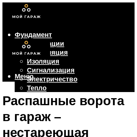
Фундамент
Коммуникации
Вентиляция
Изоляция
Сигнализация
Меню
Электричество
Тепло
Крыша
Распашные ворота
Ворота
в гараж –
Меню
нестареющая