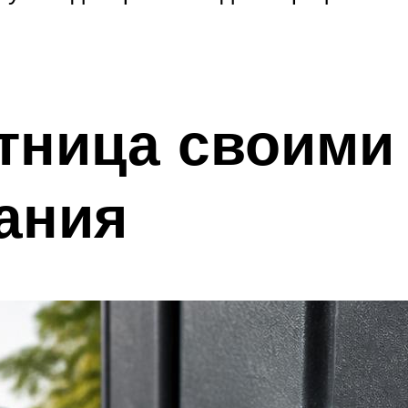
тница своими
ания