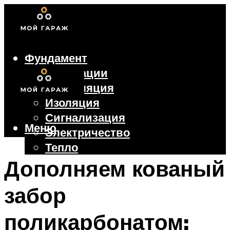
Фундамент
Коммуникации
Вентиляция
Изоляция
Сигнализация
Меню
Электричество
Тепло
Крыша
Дополняем кованый
Ворота
забор
Меню
поликарбонатом: