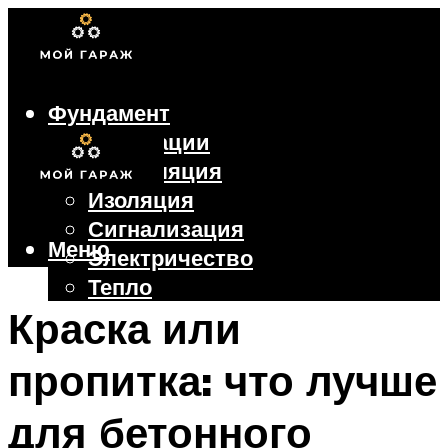
Фундамент
Коммуникации
Вентиляция
Изоляция
Сигнализация
Меню
Электричество
Тепло
Крыша
Краска или
Ворота
пропитка: что лучше
Меню
для бетонного