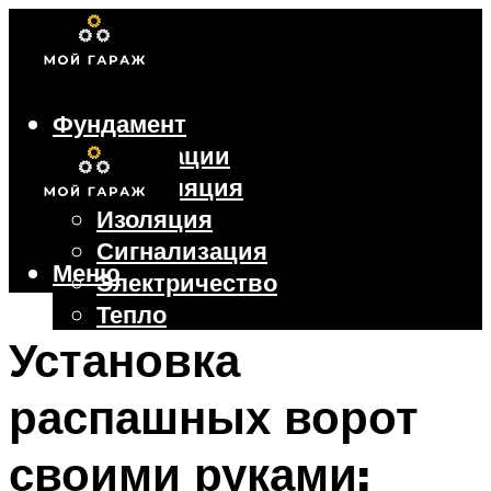
Фундамент
Коммуникации
Вентиляция
Изоляция
Сигнализация
Меню
Электричество
Тепло
Крыша
Установка
Ворота
распашных ворот
Меню
своими руками: