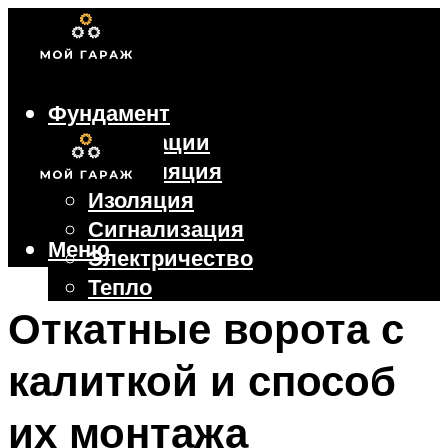
Фундамент
Коммуникации
Вентиляция
Изоляция
Сигнализация
Меню
Электричество
Тепло
Крыша
Откатные ворота с
Ворота
калиткой и способ
Меню
их монтажа