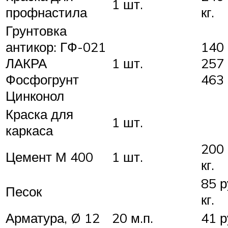
1 шт.
профнастила
кг.
Грунтовка
антикор: ГФ-021
140 
ЛАКРА
1 шт.
257 
Фосфогрунт
463 
Цинконол
Краска для
1 шт.
каркаса
200 
Цемент М 400
1 шт.
кг.
85 р
Песок
кг.
Арматура, Ø 12
20 м.п.
41 р