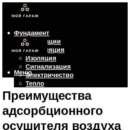
Фундамент
Коммуникации
Вентиляция
Изоляция
Сигнализация
Меню
Электричество
Тепло
Крыша
Преимущества
Ворота
адсорбционного
Меню
осушителя воздуха