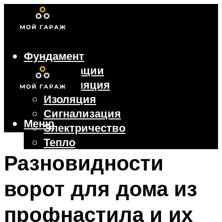
Фундамент
Коммуникации
Вентиляция
Изоляция
Сигнализация
Меню
Электричество
Тепло
Крыша
Разновидности
Ворота
ворот для дома из
Меню
профнастила и их