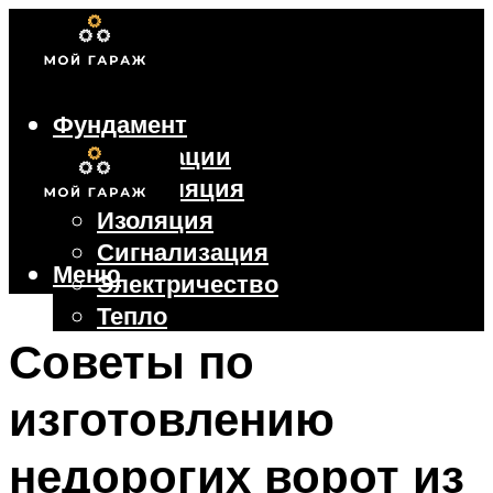
Фундамент
Коммуникации
Вентиляция
Изоляция
Сигнализация
Меню
Электричество
Тепло
Крыша
Советы по
Ворота
изготовлению
Меню
недорогих ворот из