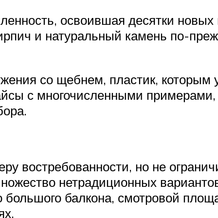
енность, освоившая десятки новых 
ирпич и натуральный камень по-пре
ружения со щебнем, пластик, которы
айсы с многочисленными примерами, 
бора.
у востребованности, но не ограничи
множество нетрадиционных варианто
о большого балкона, смотровой площ
ях.