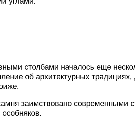
и углами.
ными столбами началось еще несколь
вление об архитектурных традициях,
риже.
 камня заимствовано современными 
 особняков.