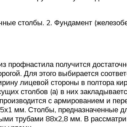
ичные столбы. 2. Фундамент (железобе
з профнастила получится достаточно
орогой. Для этого выбирается соотв
ирину лицевой стороны в полтора кир
есущих столбов (а) в них закладывае
 производится с армированием и пер
5х1 мм. Столбы, предназначенные для
ыми трубами 88х2,8 мм. В рассматр